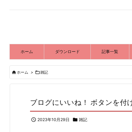
ホーム
ダウンロード
記事一覧

ホーム
>

雑記
ブログにいいね！ ボタンを付

2023年10月29日

雑記