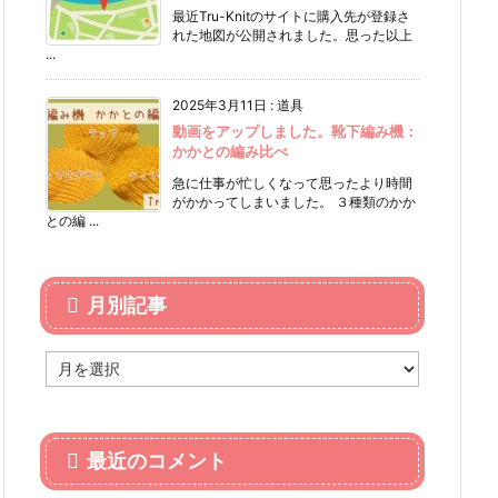
最近Tru-Knitのサイトに購入先が登録さ
れた地図が公開されました。思った以上
...
2025年3月11日
:
道具
動画をアップしました。靴下編み機：
かかとの編み比べ
急に仕事が忙しくなって思ったより時間
がかかってしまいました。 ３種類のかか
との編 ...
月別記事
月
別
記
事
最近のコメント