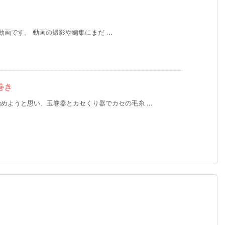
封動画です。 動画の撮影や編集にまだ ...
巻き
ようと思い、玉巻器とカセくり器でカセの毛糸 ...