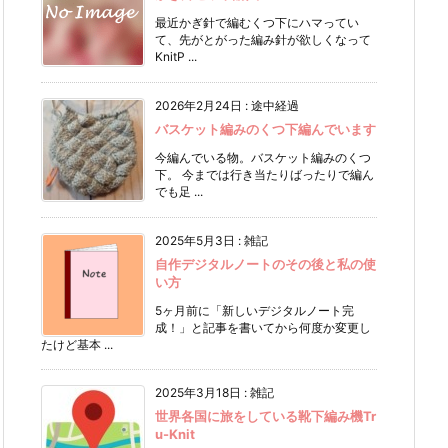
最近かぎ針で編むくつ下にハマってい
て、先がとがった編み針が欲しくなって
KnitP ...
2026年2月24日
:
途中経過
バスケット編みのくつ下編んでいます
今編んでいる物。バスケット編みのくつ
下。 今までは行き当たりばったりで編ん
でも足 ...
2025年5月3日
:
雑記
自作デジタルノートのその後と私の使
い方
5ヶ月前に「新しいデジタルノート完
成！」と記事を書いてから何度か変更し
たけど基本 ...
2025年3月18日
:
雑記
世界各国に旅をしている靴下編み機Tr
u-Knit