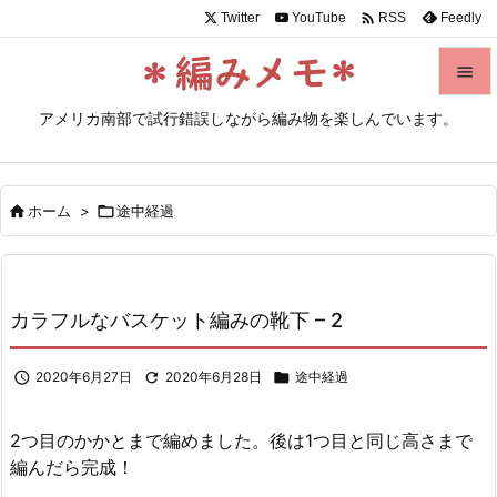

Twitter
YouTube
Feedly
RSS


アメリカ南部で試行錯誤しながら編み物を楽しんでいます。
メニュ

サイド

ホーム
>

途中経過

前へ

次へ
カラフルなバスケット編みの靴下 – 2

検索

2020年6月27日

2020年6月28日

途中経過
2つ目のかかとまで編めました。後は1つ目と同じ高さまで
編んだら完成！