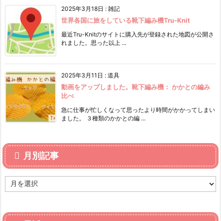
2025年3月18日
:
雑記
世界各国に旅をしている靴下編み機Tru-Knit
最近Tru-Knitのサイトに購入先が登録された地図が公開さ
れました。思った以上 ...
2025年3月11日
:
道具
動画をアップしました。靴下編み機： かかとの編み
比べ
急に仕事が忙しくなって思ったより時間がかかってしまい
ました。 ３種類のかかとの編 ...
月別記事
月
別
記
事