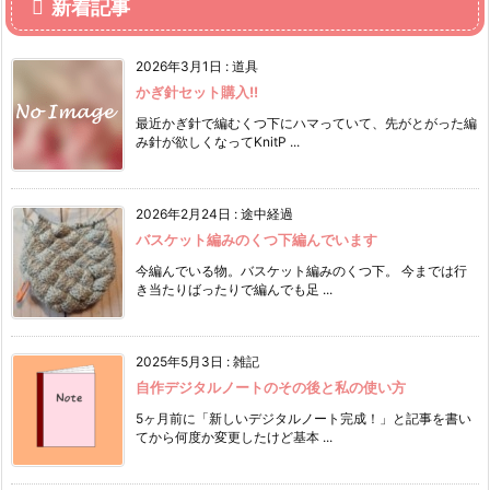
新着記事
2026年3月1日
:
道具
かぎ針セット購入!!
最近かぎ針で編むくつ下にハマっていて、先がとがった編
み針が欲しくなってKnitP ...
2026年2月24日
:
途中経過
バスケット編みのくつ下編んでいます
今編んでいる物。バスケット編みのくつ下。 今までは行
き当たりばったりで編んでも足 ...
2025年5月3日
:
雑記
自作デジタルノートのその後と私の使い方
5ヶ月前に「新しいデジタルノート完成！」と記事を書い
てから何度か変更したけど基本 ...