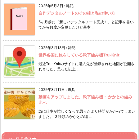
2025年5月3日
:
雑記
自作デジタルノートのその後と私の使い方
5ヶ月前に「新しいデジタルノート完成！」と記事を書い
てから何度か変更したけど基本 ...
2025年3月18日
:
雑記
世界各国に旅をしている靴下編み機Tru-Knit
最近Tru-Knitのサイトに購入先が登録された地図が公開さ
れました。思った以上 ...
2025年3月11日
:
道具
動画をアップしました。靴下編み機： かかとの編み
比べ
急に仕事が忙しくなって思ったより時間がかかってしまい
ました。 ３種類のかかとの編 ...