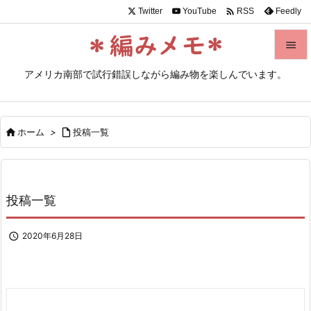

Twitter
YouTube
Feedly
RSS


アメリカ南部で試行錯誤しながら編み物を楽しんでいます。
メニュ

サイド

ホーム
>

投稿一覧

前へ

次へ
投稿一覧

検索

2020年6月28日