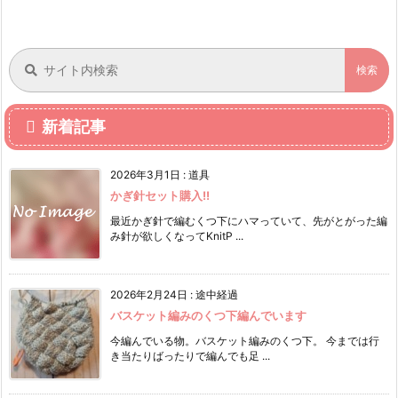
新着記事
2026年3月1日
:
道具
かぎ針セット購入!!
最近かぎ針で編むくつ下にハマっていて、先がとがった編
み針が欲しくなってKnitP ...
2026年2月24日
:
途中経過
バスケット編みのくつ下編んでいます
今編んでいる物。バスケット編みのくつ下。 今までは行
き当たりばったりで編んでも足 ...