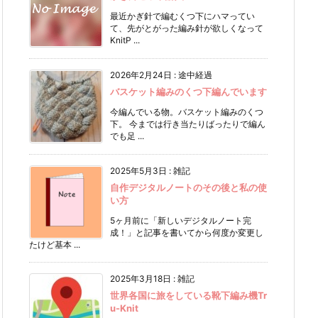
最近かぎ針で編むくつ下にハマってい
て、先がとがった編み針が欲しくなって
KnitP ...
2026年2月24日
:
途中経過
バスケット編みのくつ下編んでいます
今編んでいる物。バスケット編みのくつ
下。 今までは行き当たりばったりで編ん
でも足 ...
2025年5月3日
:
雑記
自作デジタルノートのその後と私の使
い方
5ヶ月前に「新しいデジタルノート完
成！」と記事を書いてから何度か変更し
たけど基本 ...
2025年3月18日
:
雑記
世界各国に旅をしている靴下編み機Tr
u-Knit