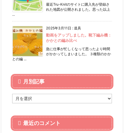
最近Tru-Knitのサイトに購入先が登録さ
れた地図が公開されました。思った以上
...
2025年3月11日
:
道具
動画をアップしました。靴下編み機：
かかとの編み比べ
急に仕事が忙しくなって思ったより時間
がかかってしまいました。 ３種類のかか
との編 ...
月別記事
月
別
記
事
最近のコメント