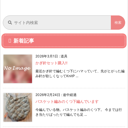
新着記事
2026年3月1日
:
道具
かぎ針セット購入!!
最近かぎ針で編むくつ下にハマっていて、先がとがった編
み針が欲しくなってKnitP ...
2026年2月24日
:
途中経過
バスケット編みのくつ下編んでいます
今編んでいる物。バスケット編みのくつ下。 今までは行
き当たりばったりで編んでも足 ...