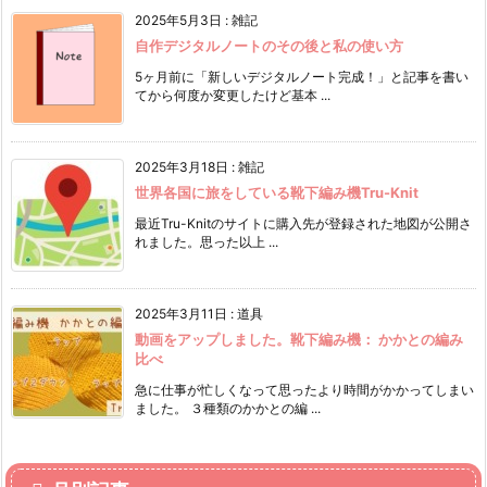
2025年5月3日
:
雑記
自作デジタルノートのその後と私の使い方
5ヶ月前に「新しいデジタルノート完成！」と記事を書い
てから何度か変更したけど基本 ...
2025年3月18日
:
雑記
世界各国に旅をしている靴下編み機Tru-Knit
最近Tru-Knitのサイトに購入先が登録された地図が公開さ
れました。思った以上 ...
2025年3月11日
:
道具
動画をアップしました。靴下編み機： かかとの編み
比べ
急に仕事が忙しくなって思ったより時間がかかってしまい
ました。 ３種類のかかとの編 ...