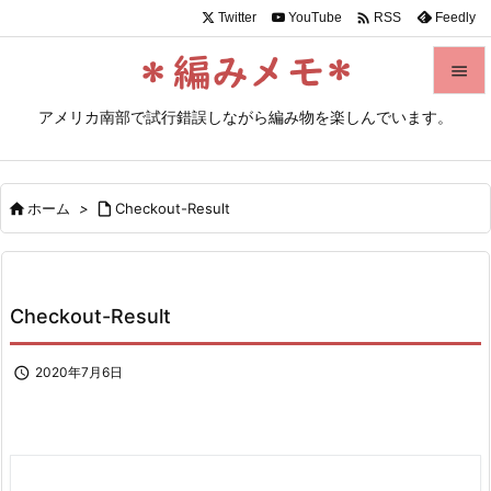

Twitter
YouTube
Feedly
RSS


アメリカ南部で試行錯誤しながら編み物を楽しんでいます。
メニュ

サイド

ホーム
>

Checkout-Result

前へ

次へ
Checkout-Result

検索

2020年7月6日